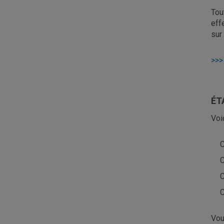
Tou
eff
sur
>>>
ÉT
Voi
C
C
C
C
Vou