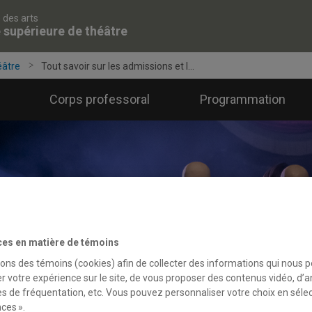
 des arts
 supérieure de théâtre
éâtre
Tout savoir sur les admissions et l...
Corps professoral
Programmation
ces en matière de témoins
sons des témoins (cookies) afin de collecter des informations qui nous 
r votre expérience sur le site, de vous proposer des contenus vidéo, d’a
es de fréquentation, etc. Vous pouvez personnaliser votre choix en séle
ces ».