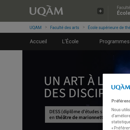
Faculté
Accéder
Accéder
Accéder
École
à
au
à
la
menu
la
recherche
pricipal
zone
UQAM
Faculté des arts
École supérieure de th
centrale
Accueil
L'École
Programmes
Préféren
Nous utili
d’améliore
statistiqu
« Préféren