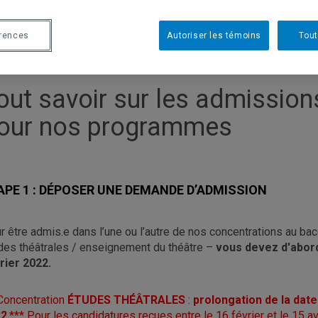
érences
Autoriser les témoins
Tout
out savoir sur les admission
our nos programmes
APE 1 : DÉPOSER UNE DEMANDE D’ADMISSION
r être admis.e dans l’une ou l’autre de nos concentrations au bac
des théâtrales / enseignement du théâtre –
vous devez d'abord
rier 2022.
Concentration
ÉTUDES THÉÂTRALES
:
prolongation de la date
22
.*** Pour les candidatures reçues entre le 16 février et le 15 a