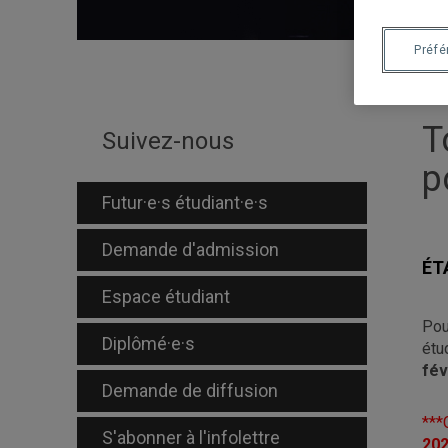
Préf
T
Suivez-nous
p
Futur·e·s étudiant·e·s
Demande d'admission
ÉT
Espace étudiant
Pou
Diplômé·e·s
étu
fév
Demande de diffusion
***
S'abonner à l'infolettre
20