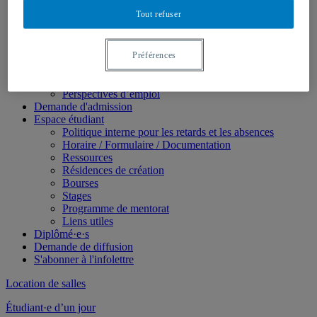
Tout refuser
Facebook
Instagram
Linkedin
Préférences
Futur·e·s étudiant·e·s
Pourquoi choisir l’École supérieure de théâtre ?
Perspectives d’emploi
Demande d'admission
Espace étudiant
Politique interne pour les retards et les absences
Horaire / Formulaire / Documentation
Ressources
Résidences de création
Bourses
Stages
Programme de mentorat
Liens utiles
Diplômé·e·s
Demande de diffusion
S'abonner à l'infolettre
Location de salles
Étudiant·e d’un jour