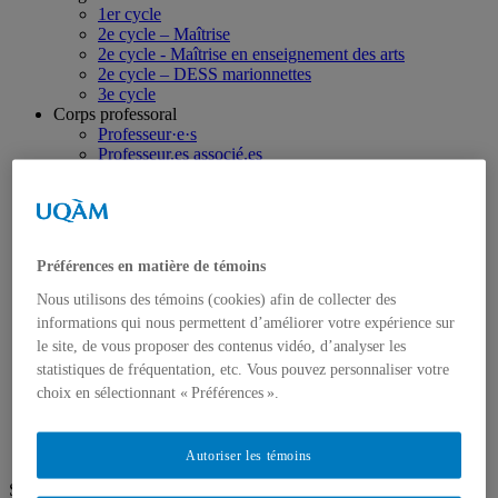
1er cycle
2e cycle – Maîtrise
2e cycle - Maîtrise en enseignement des arts
2e cycle – DESS marionnettes
3e cycle
Corps professoral
Professeur·e·s
Professeur.es associé.es
Professeure émérite
Professeur·e·s invité·e·s
Chargé·e·s de cours
Programmation
Productions
Préférences en matière de témoins
Billetterie
Recherche
Nous utilisons des témoins (cookies) afin de collecter des
Groupes de recherche
informations qui nous permettent d’améliorer votre expérience sur
Publications
le site, de vous proposer des contenus vidéo, d’analyser les
Mémoires et thèses
statistiques de fréquentation, etc. Vous pouvez personnaliser votre
Centre de documentation (CEDEST)
choix en sélectionnant « Préférences ».
Formulaire Résidence de recherche/création
Nous joindre
Autoriser les témoins
Suivez-nous