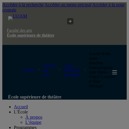
Accéder à la recherche
Accéder au menu pricipal
Accéder à la zone
centrale
Faculté des arts
École supérieure de théâtre
Autour d'une
tisane :
entretien
Faculté
École
dramaturgique
UQAM
des
supérieure
avec Marie-
arts
de théâtre
France Lambert
et Nini
Bélanger
École supérieure de théâtre
Accueil
L'École
À propos
L’équipe
Programmes