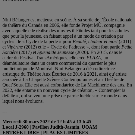
Nini Bélanger est metteuse en scène. À sa sortie de l’École nationale
de théâtre du Canada en 2006, elle fonde Projet MÛ, compagnie
avec laquelle elle réalise des œuvres théâtrales tant pour les adultes
que pour la jeunesse, en faisant appel à un mode de création par
cycles : le « Cycle de la perte » pour
Beauté, chaleur et mort
(2011)
et
Vipérine
(2012) et le « Cycle de l’adresse », dont font partie
Petite
Sorcière
(2017) et
Splendide Jeunesse
(2020). En 2015, dans le
cadre du Festival TransAmériques, elle crée
PLAZA
, un
déambulatoire dans un centre commercial du quartier le plus
multiethnique de Montréal. Nini Bélanger a été codirectrice
artistique du Théâtre Aux Écuries de 2016 à 2021, ainsi qu’artiste
associée à La Chapelle Scènes Contemporaines et au Théâtre de
Quat’Sous. Elle est aussi cofondatrice de La Machinerie des arts. En
2022, elle entame un nouveau cycle de création, « Contempler la
défaite », qui se veut une prise de parole lucide sur le monde dans
lequel nous évoluons.
---
Mercredi 30 mars 2022 de 12 h 45 à 13 h 45
Local J-2960 | Pavillon Judith-Jasmin, UQAM
ENTRÉE LIBRE
| PLACES LIMITÉES