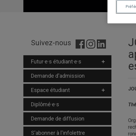
Préf
J
Suivez-nous
a
Futur·e·s étudiant·e·s
e
Demande d'admission
JOU
Espace étudiant
Diplômé·e·s
Thé
Demande de diffusion
Org
rec
S'abonner à l'infolettre
ron