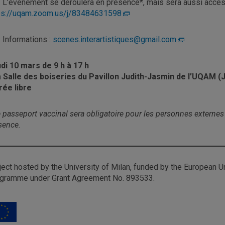
>
L’événement se déroulera en présence*, mais sera aussi accessi
ps://uqam.zoom.us/j/83484631598
>
Informations :
scenes.interartistiques@gmail.com
di 10 mars de 9 h à 17 h
a Salle des boiseries du Pavillon Judith-Jasmin de l’UQAM (
rée libre
e passeport vaccinal sera obligatoire pour les personnes externe
sence.
ject hosted by the University of Milan, funded by the European 
gramme under Grant Agreement No. 893533.