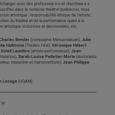
à échanger avec des professeur·e·s et chercheur·e·s
jourd’hui dans le contexte théâtral québécois, nous
ession artistique ; responsabilité éthique de l’artiste ;
onction du théâtre et de la performance quant à la
 artistique inclusives et décoloniales, etc.
Charles Bender
(compagnie Menuentakuan),
Julie
lia Hallmona
(Théâtre Fêlé),
Véronique Hébert
,
Soleil Launière
(artiste performeuse),
Jean-
Waterloo),
Sarah-Louise Pelletier-Morin
(doctorante
uteur, interprète et marionnettiste),
Jean-Philippe
ne Lesage
(UQAM)
/