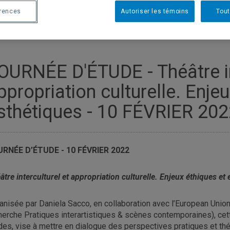
érences
Autoriser les témoins
Tout
OURNÉE D'ÉTUDE - Théâtre in
ppropriation culturelle. Enje
sthétiques - 10 FÉVRIER 20
RNÉE D’ÉTUDE - 10 FÉVRIER 2022
âtre interculturel et appropriation culturelle.
Enjeux éthiques et 
anisée par Daniela Sacco, en collaboration avec l’European Unio
herche Pratiques interartistiques & scènes contemporaines), cett
des, vise à mettre en dialogue des perspectives pratiques et théor