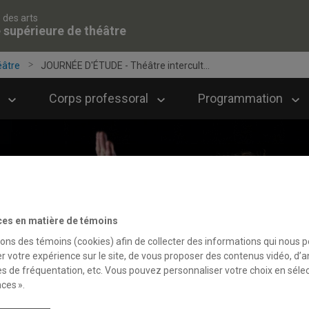
 des arts
 supérieure de théâtre
éâtre
JOURNÉE D'ÉTUDE - Théâtre intercult...
Corps professoral
Programmation
ces en matière de témoins
sons des témoins (cookies) afin de collecter des informations qui nous 
r votre expérience sur le site, de vous proposer des contenus vidéo, d’a
es de fréquentation, etc. Vous pouvez personnaliser votre choix en séle
ces ».