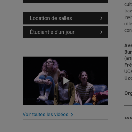
cul
tra
invi
Location de salles
rôl
con
Étudiant·e d’un jour
Ave
Bur
(ar
Fré
UQ
Uze
Org
Voir toutes les vidéos
>>