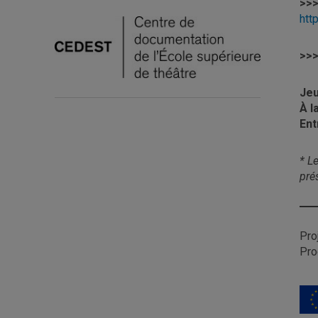
>>
htt
>>
Jeu
À l
Ent
* L
pré
Pro
Pro