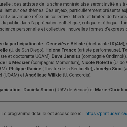
turelle : des artistes de la scène montréalaise seront invité·e·s 
vaillant sur ces thèmes. Ces enjeux, particulièrement présents au
tent à ouvrir une réflexion collective : liberté et limites de l’expr
e du public dans l’appréciation esthétique, critique et éthique ; f
science personnelle et collective ; nouvelles formes d’expression
c la participation de
:
Geneviève Bélisle
(doctorante UQAM),
elle
(U. de San Diego),
Helena Franco
(artiste performeuse),
Ta
tiste et doctorante UQAM),
Dave Jenniss
(compagnie Ondinnok)
déric Messier
(compagnie Momentum),
Nicole Nolette
(U. de 
AM),
Philippe Racine
(Théâtre de la Sentinelle),
Jocelyn Sioui
(a
l
(UQAM) et
Angélique Willkie
(U. Concordia).
anisation
:
Daniela Sacco
(IUAV de Venise) et
Marie-Christi
>
Le programme détaillé est accessible ici :
https://print.uqam.ca