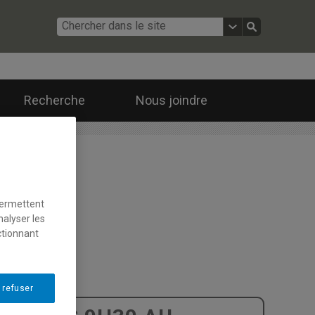
Recherche
Nous joindre
permettent
nalyser les
ctionnant
 refuser