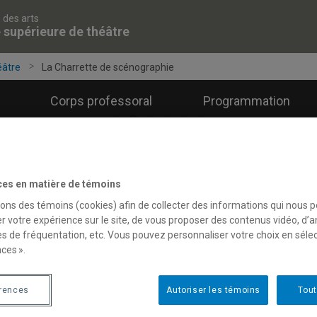
 des arts
 supérieure de théâtre
éâtre
La Charrette de scénographie
Corps professoral
Programmation
ces en matière de témoins
a Charrette de scénographie
sons des témoins (cookies) afin de collecter des informations qui nous 
r votre expérience sur le site, de vous proposer des contenus vidéo, d’a
es de fréquentation, etc. Vous pouvez personnaliser votre choix en séle
ces ».
érences
Autoriser les témoins
Tout