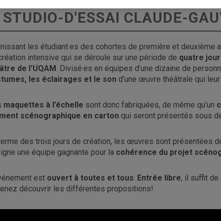
PRÉSENTATION LE LUNDI 3 M
STUDIO-D'ESSAI CLAUDE-GAU
nissant les étudiant·es des cohortes de première et deuxième 
création intensive qui se déroule sur une période de
quatre jou
âtre de l’UQAM
. Divisé·es en équipes d’une dizaine de personn
tumes, les éclairages et le son
d’une œuvre théâtrale qui leur
s
maquettes à l’échelle
sont donc fabriquées, de même qu’un
c
ment scénographique en carton
qui seront présentés sous 
terme des trois jours de création, les œuvres sont présentées 
igne une équipe gagnante pour la
cohérence du projet scéno
vénement est
ouvert à toutes et tous
.
Entrée libre
, il suffit 
venez découvrir les différentes propositions!