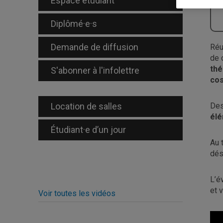
Espace étudiant
Diplômé·e·s
Demande de diffusion
Réu
de 
thé
S'abonner à l'infolettre
cos
Location de salles
De
élé
Étudiant·e d’un jour
Au 
dés
L’é
et 
Voir toutes les vidéos