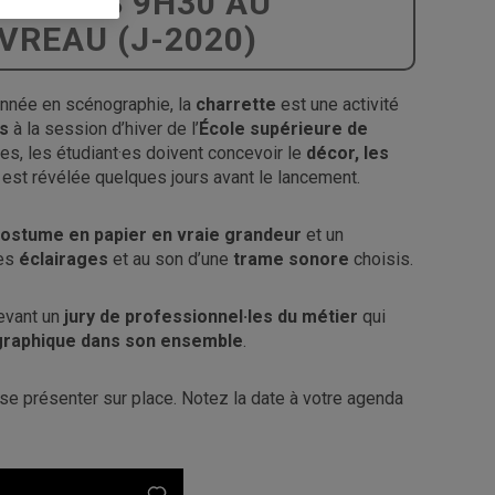
ARS DÈS 9H30 AU
VREAU (J-2020)
année en scénographie, la
charrette
est une activité
rs
à la session d’hiver de l’
École supérieure de
es, les étudiant·es doivent concevoir le
décor, les
 est révélée quelques jours avant le lancement.
ostume en papier en vraie grandeur
et un
des
éclairages
et au son d’une
trame sonore
choisis.
devant un
jury de professionnel·les du métier
qui
graphique dans son ensemble
.
de se présenter sur place. Notez la date à votre agenda