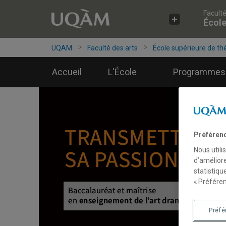
Faculté
Accéder
Accéder
Accéder
École
à
au
à
la
menu
la
recherche
pricipal
zone
UQAM
Faculté des arts
École supérieure de th
centrale
Accueil
L'École
Programmes
Préféren
Nous utili
d’améliore
statistiqu
« Préféren
Préf