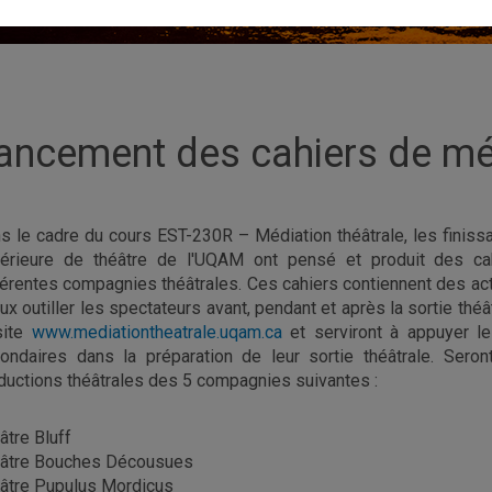
ancement des cahiers de méd
s le cadre du cours EST-230R – Médiation théâtrale, les finissa
érieure de théâtre de l'UQAM ont pensé et produit des cah
férentes compagnies théâtrales. Ces cahiers contiennent des ac
ux outiller les spectateurs avant, pendant et après la sortie thé
site
www.mediationtheatrale.uqam.ca
et serviront à appuyer le
ondaires dans la préparation de leur sortie théâtrale. Ser
ductions théâtrales des 5 compagnies suivantes :
âtre Bluff
âtre Bouches Décousues
âtre Pupulus Mordicus