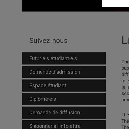
L
Suivez-nous
Futur·e·s étudiant·e·s
Dan
sup
Demande d'admission
dif
mie
Espace étudiant
le 
sec
Diplômé·e·s
pro
Demande de diffusion
Thé
Thé
S'abonner à l'infolettre
Thé