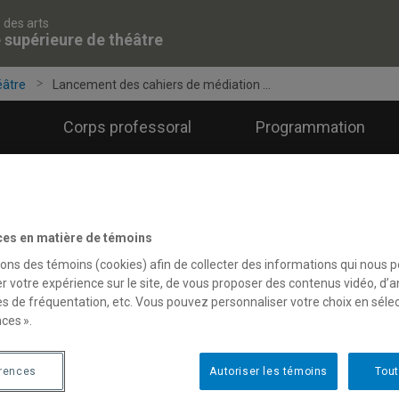
 des arts
 supérieure de théâtre
éâtre
Lancement des cahiers de médiation ...
Corps professoral
Programmation
ces en matière de témoins
sons des témoins (cookies) afin de collecter des informations qui nous 
r votre expérience sur le site, de vous proposer des contenus vidéo, d’a
es de fréquentation, etc. Vous pouvez personnaliser votre choix en séle
ces ».
érences
Autoriser les témoins
Tout