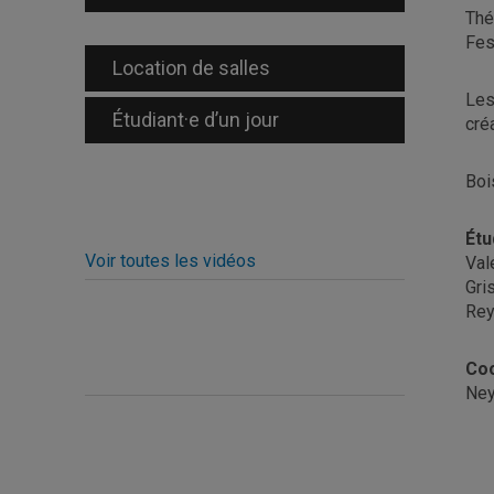
Thé
Fes
Location de salles
Les
Étudiant·e d’un jour
cré
Boi
Étu
Voir toutes les vidéos
Val
Gri
Rey
Coo
Ney