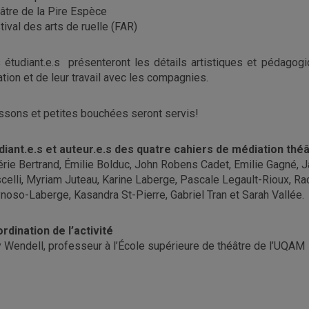
âtre de la Pire Espèce
tival des arts de ruelle (FAR)
 étudiant.e.s présenteront les détails artistiques et pédagogi
ation et de leur travail avec les compagnies.
ssons et petites bouchées seront servis!
diant.e.s et auteur.e.s des quatre cahiers de médiation théâ
érie Bertrand, Émilie Bolduc, John Robens Cadet, Emilie Gagné, Ja
scelli, Myriam Juteau, Karine Laberge, Pascale Legault-Rioux, Ra
noso-Laberge, Kasandra St-Pierre, Gabriel Tran et Sarah Vallée.
rdination de l’activité
 Wendell, professeur à l’École supérieure de théâtre de l’UQAM