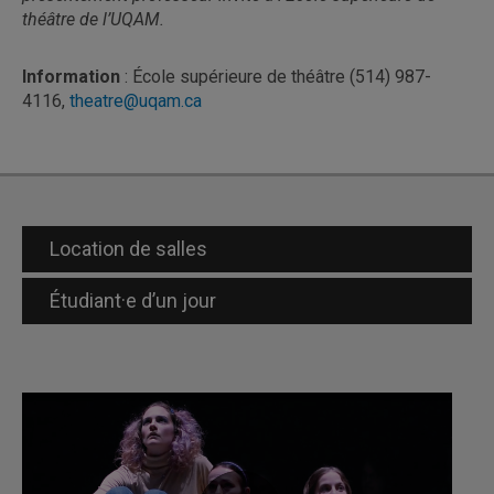
théâtre de l’UQAM.
Information
: École supérieure de théâtre (514) 987-
4116,
theatre@uqam.ca
Location de salles
Étudiant·e d’un jour