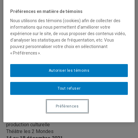
Voici un aperçu de la programmation 2021-2022
Préférences en matière de témoins
Nous utilisons des témoins (cookies) afin de collecter des
L’Animal imaginaire
informations qui nous permettent d’améliorer votre
expérience sur le site, de vous proposer des contenus vidéo,
De Valère Novarina
d’analyser les statistiques de fréquentation, etc. Vous
Mise en scène d’
Antoine Laprise
pouvez personnaliser votre choix en sélectionnant
Production dirigée des finissant.e.s en jeu, en
« Préférences ».
scénographie, en études théâtrales et en stratégies de
production culturelle
Studio-d’essai Claude-Gauvreau
Autoriser les témoins
7 au 11 décembre 2021
Tout refuser
La nuit du 4 au 5
De Rachel Graton
Mise en scène de
Philippe Boutin
Préférences
Production dirigée des finissant.e.s en jeu, en
scénographie, en études théâtrales et en stratégies de
production culturelle
Théâtre les 2 Mondes