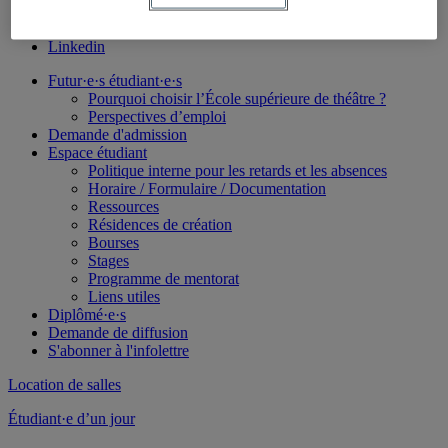
Facebook
Instagram
Linkedin
Futur·e·s étudiant·e·s
Pourquoi choisir l’École supérieure de théâtre ?
Perspectives d’emploi
Demande d'admission
Espace étudiant
Politique interne pour les retards et les absences
Horaire / Formulaire / Documentation
Ressources
Résidences de création
Bourses
Stages
Programme de mentorat
Liens utiles
Diplômé·e·s
Demande de diffusion
S'abonner à l'infolettre
Location de salles
Étudiant·e d’un jour