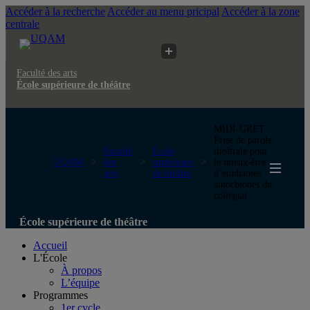
Accéder à la recherche
Accéder au menu pricipal
Accéder à la zone
centrale
Faculté des arts
École supérieure de théâtre
MIDI-GRET :
Prise de parole
Faculté
École
théâtrale pour
UQAM
des
supérieure
le mieux-être
arts
de théâtre
d’étudiantes
autochtones du
collégial
École supérieure de théâtre
Accueil
L'École
À propos
L’équipe
Programmes
1er cycle