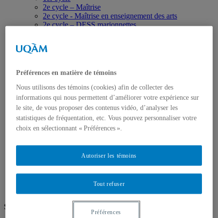
2e cycle – Maîtrise
2e cycle - Maîtrise en enseignement des arts
2e cycle – DESS marionnettes
3e cycle
Corps professoral
Professeur·e·s
Professeur.es associé.es
Professeure émérite
Préférences en matière de témoins
Professeur·e·s invité·e·s
Chargé·e·s de cours
Nous utilisons des témoins (cookies) afin de collecter des
Programmation
informations qui nous permettent d’améliorer votre expérience sur
Productions
le site, de vous proposer des contenus vidéo, d’analyser les
Billetterie
statistiques de fréquentation, etc. Vous pouvez personnaliser votre
Recherche
choix en sélectionnant « Préférences ».
Groupes de recherche
Publications
Mémoires et thèses
Centre de documentation (CEDEST)
Autoriser les témoins
Formulaire Résidence de recherche/création
Nous joindre
Tout refuser
Suivez-nous
Préférences