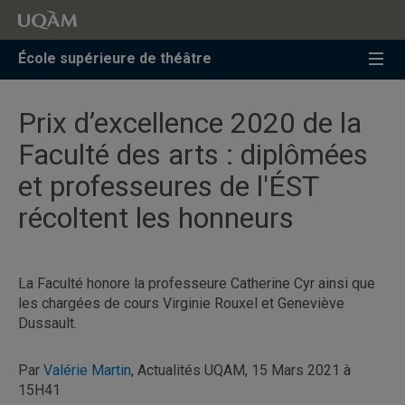
Accéder
Accéder
Accéder
à
au
à
la
menu
la
École supérieure de théâtre
recherche
pricipal
zone
centrale
Prix d’excellence 2020 de la
Faculté des arts : diplômées
et professeures de l'ÉST
récoltent les honneurs
La Faculté honore la professeure Catherine Cyr ainsi que
les chargées de cours Virginie Rouxel et Geneviève
Dussault.
Par
Valérie Martin
, Actualités UQAM, 15 Mars 2021 à
15H41