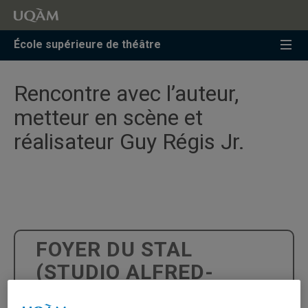
Accéder
Accéder
Accéder
à
au
à
la
menu
la
École supérieure de théâtre
recherche
pricipal
zone
centrale
Rencontre avec l’auteur,
metteur en scène et
réalisateur Guy Régis Jr.
FOYER DU STAL
(STUDIO ALFRED-
LALIBERTÉ)