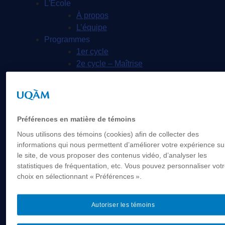
L'École
À propos
L’équipe
Programmes
1er cycle
2e cycle – Maîtrise
2e cycle - Maîtrise en enseignement des
arts
2e cycle – DESS marionnettes
3e cycle
Préférences en matière de témoins
Corps professoral
Nous utilisons des témoins (cookies) afin de collecter des
Professeur·e·s
informations qui nous permettent d’améliorer votre expérience su
Professeur.es associé.es
le site, de vous proposer des contenus vidéo, d’analyser les
Professeure émérite
statistiques de fréquentation, etc. Vous pouvez personnaliser vot
Professeur·e·s invité·e·s
choix en sélectionnant « Préférences ».
Chargé·e·s de cours
Programmation
Autoriser les témoins
Productions
Billetterie