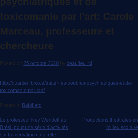
psychiatriques et de
toxicomanie par l'art: Carole
Marceau, professeure et
chercheure
Posted on
25 octobre 2018
by
beaulieu_cl
http://quartierlibre.ca/traiter-les-troubles-psychiatriques-et-de-
toxicomanie-par-lart/
Posted in
Babillard
Navigation
Le professeur Ney Wendell au
Productions théâtrales en
Brésil pour une série d'activités
milieu scolaire
de
sur la médiation culturelle.