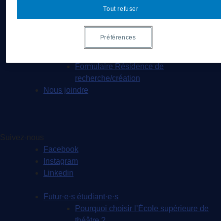
Recherche
Tout refuser
Groupes de recherche
Publications
Préférences
Mémoires et thèses
Centre de documentation (CEDEST)
Formulaire Résidence de
recherche/création
Nous joindre
Suivez-nous
Facebook
Instagram
Linkedin
Futur·e·s étudiant·e·s
Pourquoi choisir l’École supérieure de
théâtre ?