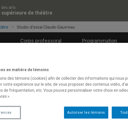
 des arts
 supérieure de théâtre
éâtre
Studio-d'essai Claude-Gauvreau
Corps professoral
Programmation
ces en matière de témoins
sons des témoins (cookies) afin de collecter des informations qui nous 
tudio-d'essai Claude-Gauvre
r votre expérience sur le site, de vous proposer des contenus vidéo, d’a
es de fréquentation, etc. Vous pouvez personnaliser votre choix en séle
ces ».
Le Studio-d'essai Claude-Ga
entre autres pour les labora
érences
Autoriser les témoins
Tout
exercices pédagogiques et 
salle modulable varie selo