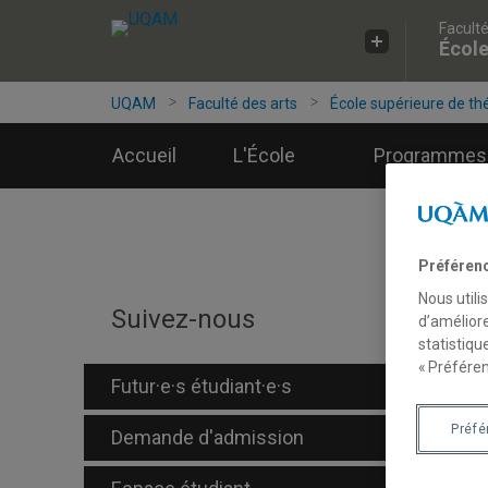
Faculté
Accéder
Accéder
Accéder
École
à
au
à
la
menu
la
recherche
pricipal
zone
UQAM
Faculté des arts
École supérieure de th
centrale
Accueil
L'École
Programmes
Préféren
Nous utili
S
Suivez-nous
d’améliore
statistiqu
« Préféren
Futur·e·s étudiant·e·s
Préf
Demande d'admission