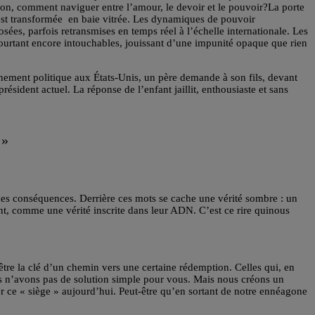
hison, comment naviguer entre l’amour, le devoir et le pouvoir?La porte
est transformée en baie vitrée. Les dynamiques de pouvoir
osées, parfois retransmises en temps réel à l’échelle internationale. Les
pourtant encore intouchables, jouissant d’une impunité opaque que rien
ement politique aux États-Unis, un père demande à son fils, devant
président actuel. La réponse de l’enfant jaillit, enthousiaste et sans
 »
 des conséquences. Derrière ces mots se cache une vérité sombre : un
ent, comme une vérité inscrite dans leur ADN. C’est ce rire quinous
-être la clé d’un chemin vers une certaine rédemption. Celles qui, en
Nous n’avons pas de solution simple pour vous. Mais nous créons un
er ce « siège » aujourd’hui. Peut-être qu’en sortant de notre ennéagone