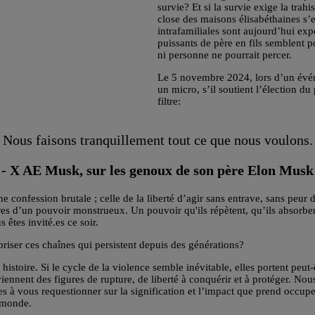
survie? Et si la survie exige la tra
close des maisons élisabéthaines s’
intrafamiliales sont aujourd’hui exp
puissants de père en fils semblent 
ni personne ne pourrait percer.
Le 5 novembre 2024, lors d’un évén
un micro, s’il soutient l’élection du 
filtre:
 Nous faisons tranquillement tout ce que nous voulons.
- X AE Musk, sur les genoux de son père Elon Musk
confession brutale ; celle de la liberté d’agir sans entrave, sans peur
aires d’un pouvoir monstrueux. Un pouvoir qu'ils répètent, qu’ils absorb
êtes invité.es ce soir.
ser ces chaînes qui persistent depuis des générations?
istoire. Si le cycle de la violence semble inévitable, elles portent peut
deviennent des figures de rupture, de liberté à conquérir et à protéger. 
.es à vous requestionner sur la signification et l’impact que prend occup
 monde.