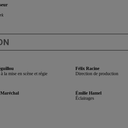
seur
rk
ON
guillou
Félix Racine
à la mise en scène et régie
Direction de production
 Maréchal
Émilie Hamel
Éclairages