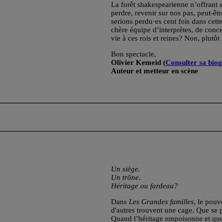
La forêt shakespearienne n’offrant au
perdre, revenir sur nos pas, peut-ê
serions perdu·es cent fois dans cett
chère équipe d’interprètes, de conce
vie à ces rois et reines? Non, plutôt
Bon spectacle,
Olivier Kemeid (
Consulter sa bio
Auteur et metteur en scène
Un siège.
Un trône.
Héritage ou fardeau?
Dans
Les Grandes familles
, le pouv
d'autres trouvent une cage. Que se p
Quand l’héritage empoisonne et que l