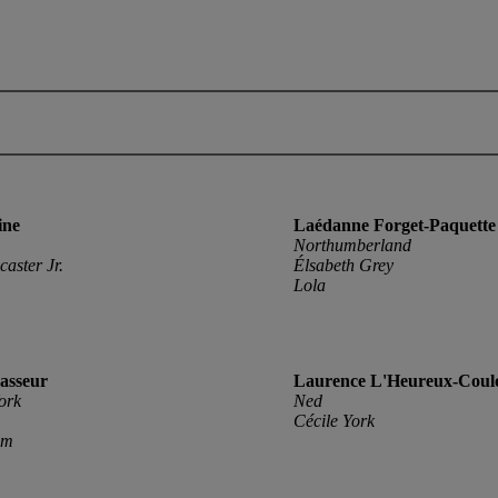
ine
Laédanne Forget-Paquette
Northumberland
aster Jr.
Élsabeth Grey
Lola
asseur
Laurence L'Heureux-Cou
ork
Ned
Cécile York
am