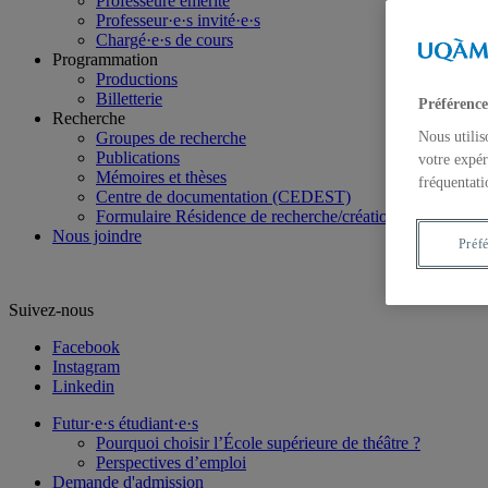
Professeure émérite
Professeur·e·s invité·e·s
Chargé·e·s de cours
Programmation
Productions
Billetterie
Préférence
Recherche
Groupes de recherche
Nous utilis
Publications
votre expér
Mémoires et thèses
fréquentati
Centre de documentation (CEDEST)
Formulaire Résidence de recherche/création
Nous joindre
Préf
Suivez-nous
Facebook
Instagram
Linkedin
Futur·e·s étudiant·e·s
Pourquoi choisir l’École supérieure de théâtre ?
Perspectives d’emploi
Demande d'admission