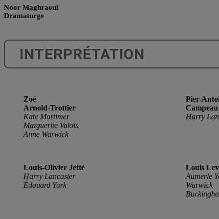
Noor Maghraoui
Dramaturge
INTERPRÉTATION
Zoé
Pier-Anto
Arnold-Trottier
Campeau
Kate Mortimer
Harry Lanc
Marguerite Valois
Anne Warwick
Louis-Olivier Jetté
Louis Lev
Harry Lancaster
Aumerle Y
Édouard York
Warwick
Buckingh