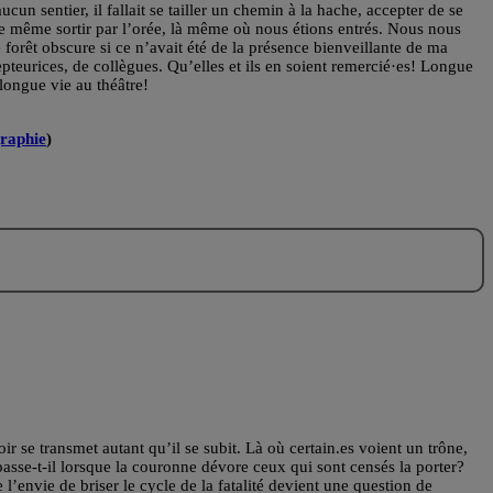
cun sentier, il fallait se tailler un chemin à la hache, accepter de se
tre même sortir par l’orée, là même où nous étions entrés. Nous nous
e forêt obscure si ce n’avait été de la présence bienveillante de ma
pteurices, de collègues. Qu’elles et ils en soient remercié·es! Longue
 longue vie au théâtre!
graphie
)
oir se transmet autant qu’il se subit. Là où certain.es voient un trône,
asse-t-il lorsque la couronne dévore ceux qui sont censés la porter?
’envie de briser le cycle de la fatalité devient une question de