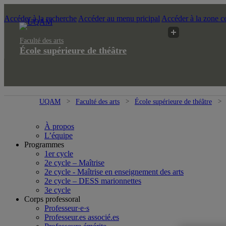
Accéder à la recherche
Accéder au menu pricipal
Accéder à la zone ce
Faculté des arts
École supérieure de théâtre
UQAM
Faculté des arts
École supérieure de théâtre
À propos
L’équipe
Programmes
1er cycle
2e cycle – Maîtrise
2e cycle - Maîtrise en enseignement des arts
2e cycle – DESS marionnettes
3e cycle
Corps professoral
Professeur·e·s
Professeur.es associé.es