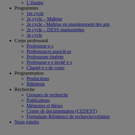
L’équipe
Programmes
1er cycle
2e cycle – Maîtrise
2e cycle - Maîtrise en enseignement des arts
2e cycle – DESS marionnettes
3e cycle
Corps professoral
Professeur·e·s
Professeur.es associé.es
Professeure émérite
Professeur·e·s invité·e·s
Chargé·e·s de cours
Programmation
Productions
Billetterie
Recherche
Groupes de recherche
Publications
Mémoires et thèses
Centre de documentation (CEDEST)
Formulaire Résidence de recherche/création
Nous joindre