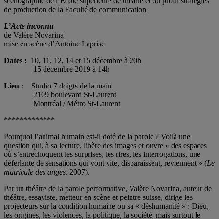
scénographie de l’École supérieure de théâtre et du profil stratégies
de production de la Faculté de communication
L’Acte inconnu
de Valère Novarina
mise en scène d’Antoine Laprise
Dates
:
10, 11, 12, 14 et 15 décembre à 20h
15 décembre 2019 à 14h
Lieu :
Studio 7 doigts de la main
2109 boulevard St-Laurent
Montréal / Métro St-Laurent
*************
Pourquoi l’animal humain est-il doté de la parole ? Voilà une
question qui, à sa lecture, libère des images et ouvre « des espaces
où s’entrechoquent les surprises, les rires, les interrogations, une
déferlante de sensations qui vont vite, disparaissent, reviennent » (
Le
matricule des anges,
2007).
Par un théâtre de la parole performative, Valère Novarina, auteur de
théâtre, essayiste, metteur en scène et peintre suisse, dirige les
projecteurs sur la condition humaine ou sa « déshumanité » : Dieu,
les origines, les violences, la politique, la société, mais surtout le