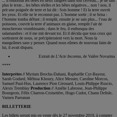
... il endormit les bêtes en deux rangées dans son cerveau... je ne sais
plus le texte... les bêtes réelles et les bêtes négatives... non ! non, il
prit une poignée de terre et lui dit : Sois homme ! Et la terre ouvrit
les yeux. Et elle ne le reconnut pas. L’homme sortir ; il se brisa :
l’homme tomba défunt ; il remplit, ensuite je ne sais plus... l’eau de
poissons, couvrit la terre d’animaux en glaise, remplit l’air de
moucherons vrombissants ; dans le feu, il embusqua des
salamandres : et il me mit devant toi. Et il décida que tous ceux qui
sortiraient de nous, se précipiteraient vers la mort. Nous la
mangeâmes sans y penser. Quand nous eûmes de nouveau faim de
lui, il avait disparu.
Extrait de
L’Acte Inconnu
, de Valère Novarina
****
Interprètes //
Myriam Brochu-Dahani, Raphaëlle Cyr-Bayeur,
Sarah Godard, Mélissa Khoury, Alice Messier, Caroline Morcos,
Samuel Paul-Hus, Laurence Pion Girouard, Louis-Philippe Ruscio,
Alexis Tremblay
Production //
Amélie Labrosse, Jean-Philippe
Bourgeois, Félix Charron-Croisetière, Hugo Cudot, Chann Delisle,
Varnen Pareanan
BILLETTERIE
Les billets seront mis en vente dès le 27 novembre 2019, à compter