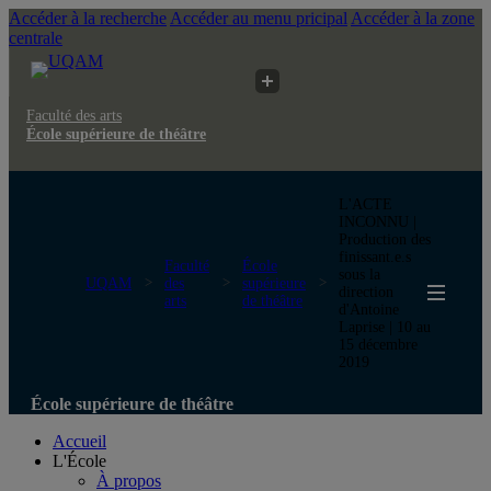
Accéder à la recherche
Accéder au menu pricipal
Accéder à la zone
centrale
Faculté des arts
École supérieure de théâtre
L'ACTE
INCONNU |
Production des
finissant.e.s
Faculté
École
sous la
UQAM
des
supérieure
direction
arts
de théâtre
d'Antoine
Laprise | 10 au
15 décembre
2019
École supérieure de théâtre
Accueil
L'École
À propos