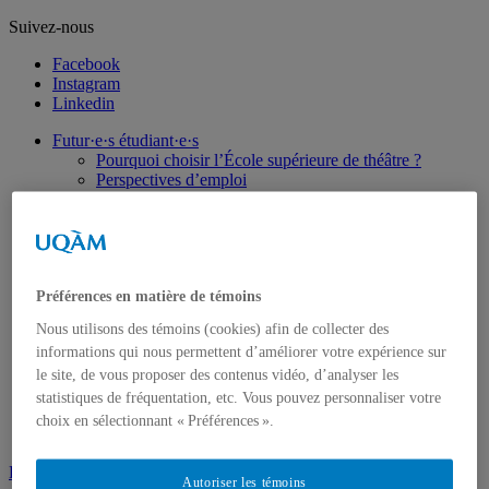
Suivez-nous
Facebook
Instagram
Linkedin
Futur·e·s étudiant·e·s
Pourquoi choisir l’École supérieure de théâtre ?
Perspectives d’emploi
Demande d'admission
Espace étudiant
Politique interne pour les retards et les absences
Horaire / Formulaire / Documentation
Ressources
Préférences en matière de témoins
Résidences de création
Bourses
Nous utilisons des témoins (cookies) afin de collecter des
Stages
informations qui nous permettent d’améliorer votre expérience sur
Programme de mentorat
le site, de vous proposer des contenus vidéo, d’analyser les
Liens utiles
Diplômé·e·s
statistiques de fréquentation, etc. Vous pouvez personnaliser votre
Demande de diffusion
choix en sélectionnant « Préférences ».
S'abonner à l'infolettre
Location de salles
Autoriser les témoins