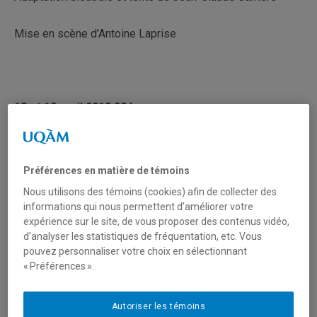
Mise en scène d’Antoine Laprise
18 et 19 avril 2019 20 h
Studio-d’essai Claude-Gauvreau
UQAM, Pavillon Judith-Jasmin
Niveau métro, salle J-2020
1400, rue Berri, Montréal
Préférences en matière de témoins
Métro Berri-UQAM
Nous utilisons des témoins (cookies) afin de collecter des
informations qui nous permettent d’améliorer votre
BILLETTERIE
expérience sur le site, de vous proposer des contenus vidéo,
Les billets seront mis en vente le 8 avril 2019
d’analyser les statistiques de fréquentation, etc. Vous
pouvez personnaliser votre choix en sélectionnant
En ligne sur
Lepointdevente.com
« Préférences ».
Par téléphone ou au comptoir:
mercredi au vendredi, de 12h30 à 17h30
(514) 987-3456
Autoriser les témoins
5$ admission générale