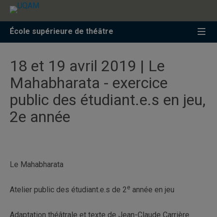
Accéder
Accéder
Accéder
à
au
à
la
menu
la
École supérieure de théâtre
recherche
pricipal
zone
centrale
18 et 19 avril 2019 | Le
Mahabharata - exercice
public des étudiant.e.s en jeu,
2e année
Le Mahabharata
e
Atelier public des étudiant.e.s de 2
année en jeu
Adaptation théâtrale et texte de Jean-Claude Carrière