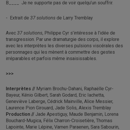
B____ Je ne supporte pas de voir quelqu’un souffrir.
- Extrait de
37 solutions
de Larry Tremblay
Avec
37 solutions
, Philippe Cyr s’intéresse à l’idée de
transgression. Par une dramaturgie des corps, il explore
avec les interprètes les diverses pulsions viscérales des
personnages qui les mènent à commettre des gestes
irréparables et parfois même insaisissables.
>>>
Interprètes //
Myriam Brochu-Dahani, Raphaëlle Cyr-
Bayeur, Kénio Gilbert, Sarah Godard, Eric Iachetta,
Geneviève Laberge, Cédrick Mainville, Alice Messier,
Laurence Pion Girouard, Jade Solis, Alexis Tremblay
Production //
Jade Apestiguy, Maude Benjamin, Lorena
Bouchard-Mugica, Félix Charron-Croisetière, Thomas
Lapointe, Marie Lépine, Varnen Paraenen, Sara Sabourin,