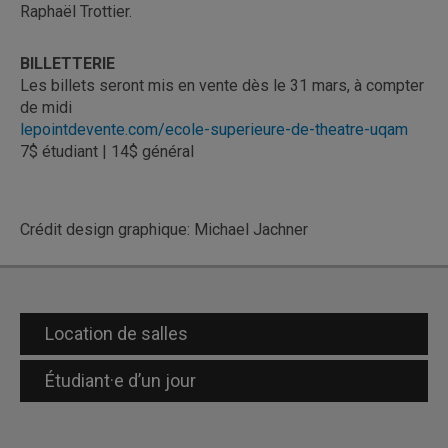
Raphaël Trottier.
BILLETTERIE
Les billets seront mis en vente dès le 31 mars, à compter
de midi
lepointdevente.com/ecole-superieure-de-theatre-uqam
7$ étudiant | 14$ général
Crédit design graphique: Michael Jachner
Location de salles
Étudiant·e d’un jour