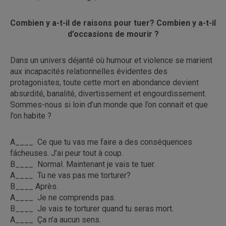
Combien y a-t-il de raisons pour tuer? Combien y a-t-il
d’occasions de mourir ?
Dans un univers déjanté où humour et violence se marient
aux incapacités relationnelles évidentes des
protagonistes, toute cette mort en abondance devient
absurdité, banalité, divertissement et engourdissement.
Sommes-nous si loin d’un monde que l’on connait et que
l’on habite ?
A____ Ce que tu vas me faire a des conséquences
fâcheuses. J’ai peur tout à coup.
B____ Normal. Maintenant je vais te tuer.
A____ Tu ne vas pas me torturer?
B____ Après.
A____ Je ne comprends pas.
B____ Je vais te torturer quand tu seras mort.
A____ Ça n’a aucun sens.