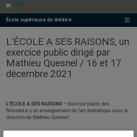
Accéder
Accéder
Accéder
à
au
à
la
menu
la
École supérieure de théâtre
recherche
pricipal
zone
centrale
L'ÉCOLE A SES RAISONS, un
exercice public dirigé par
Mathieu Quesnel / 16 et 17
décembre 2021
L’ÉCOLE A SES RAISONS
– Exercice public des
finissant.e.s en enseignement de l’art dramatique sous la
direction de Mathieu Quesnel
« Vous oubliez que l’arme la plus puissante que nous