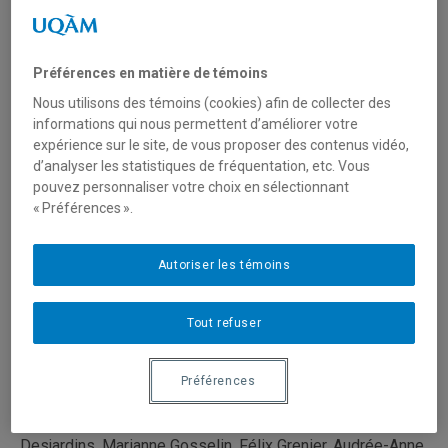
puissions utiliser pour changer le monde, c’est
l’éducation. »
Préférences en matière de témoins
À l’école des primevères, la situation ne cesse de
Nous utilisons des témoins (cookies) afin de collecter des
s’empirer : manque de personnel, manque de ressource et
informations qui nous permettent d’améliorer votre
manque de financement. Les élèves, le personnel et les
expérience sur le site, de vous proposer des contenus vidéo,
parents sont au bout du rouleau. C’est la crise ! Qui
d’analyser les statistiques de fréquentation, etc. Vous
sonnera la cloche ?
pouvez personnaliser votre choix en sélectionnant
« Préférences ».
Cette création collective est une réflexion satirique et
éclatée qui révèle les enjeux préoccupants du milieu
scolaire avec humour et sensibilité.
Autoriser les témoins
>>>
Tout refuser
Interprètes et concepteur.rice. s
Préférences
Sami Audet, Joanie Beaulieu, Lysandre Cardin, Déborah
Desjardins, Marianne Gosselin, Félix Grenier, Audrée-Anne