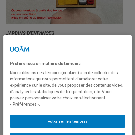
JARDINS D'ENFANCES
De Jasmine Dubé
Mise en scène de Benoît Vermeulen
Une production dirigée de la cohorte finissante en jeu, en
Préférences en matière de témoins
scénographie, en études théâtrales et en stratégies de
Nous utilisons des témoins (cookies) afin de collecter des
production culturelle et médiatique.
informations qui nous permettent d’améliorer votre
expérience sur le site, de vous proposer des contenus vidéo,
Maison Théâtre
, du 17 au 21 avril 2024
d’analyser les statistiques de fréquentation, etc. Vous
pouvez personnaliser votre choix en sélectionnant
« Préférences ».
---
Autoriser les témoins
Résumé de la pièce – Référence :
Maison théâtre