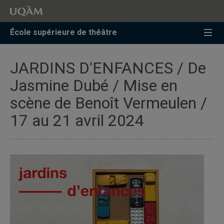
Accéder
Accéder
Accéder
à
au
à
la
menu
la
École supérieure de théâtre
recherche
pricipal
zone
centrale
JARDINS D'ENFANCES / De
Jasmine Dubé / Mise en
scène de Benoît Vermeulen /
17 au 21 avril 2024