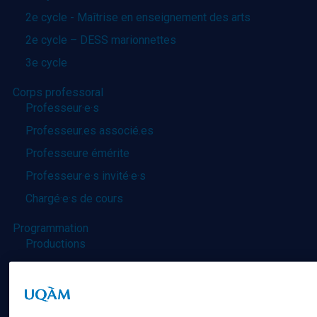
2e cycle - Maîtrise en enseignement des arts
2e cycle – DESS marionnettes
3e cycle
Corps professoral
Professeur·e·s
Professeur.es associé.es
Professeure émérite
Professeur·e·s invité·e·s
Chargé·e·s de cours
Programmation
Productions
Billetterie
Recherche
Groupes de recherche