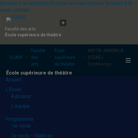
Accéder à la recherche
Accéder au menu pricipal
Accéder à la
zone centrale
Faculté des arts
École supérieure de théâtre
Faculté
École
KAYTA : MAKING A
UQAM
des
supérieure
SCENE |
arts
de théâtre
Conférence...
École supérieure de théâtre
Accueil
L'École
À propos
L’équipe
Programmes
1er cycle
2e cycle – Maîtrise