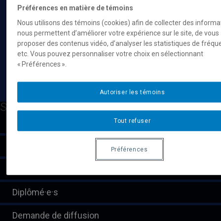
Préférences en matière de témoins
Publications
Nous utilisons des témoins (cookies) afin de collecter des informa
Mémoires et thèses
nous permettent d’améliorer votre expérience sur le site, de vous
Centre de documentation (CEDEST)
proposer des contenus vidéo, d’analyser les statistiques de fréqu
etc. Vous pouvez personnaliser votre choix en sélectionnant
Formulaire Résidence de recherche/création
« Préférences ».
Nous joindre
Autoriser les témoins
Suivez-nous
Facebook
Instagram
Linkedin
Futur·e·s
Tout refuser
étudiant·e·s
Demande d'admission
Préférences
Espace étudiant
Diplômé·e·s
Demande de diffusion