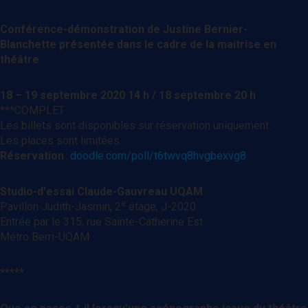
Conférence-
démonstration de Justine Bernier-
Blanchette
présentée dans le cadre de la maitrise en
théâtre
18
–
19 septembre
20
20
14
h
/
18 septembre
20
h
***COMPLET
Les billets sont disponib
les sur réservation uniquement.
L
es places sont limitées
.
Réservation
:
doodle.com/poll/t6twvq8hvgbexvg8
Studio-d'essai Claude-Gauvreau UQAM
e
Pavillon Judith-Jasmin, 2
étage, J-2020
Entrée par le 315, rue Sainte-Catherine Est
Métro Berri-UQAM
*****