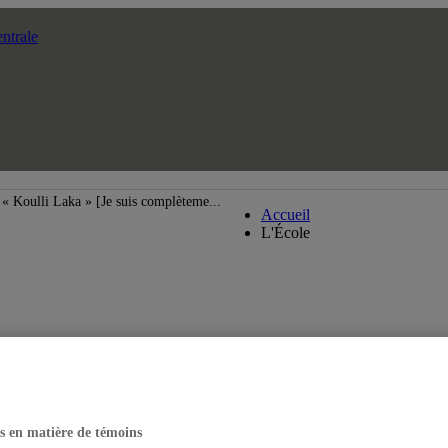
ntrale
École supérieure de th
« Koulli Laka » [Je suis complèteme...
Accueil
L'École
s en matière de témoins