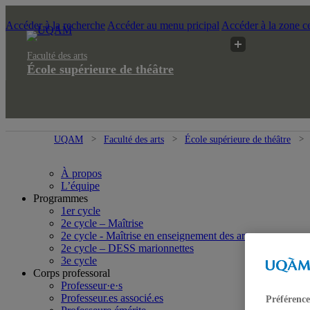
Accéder à la recherche
Accéder au menu pricipal
Accéder à la zone ce
Faculté des arts
École supérieure de théâtre
UQAM
Faculté des arts
École supérieure de théâtre
À propos
L’équipe
Programmes
1er cycle
2e cycle – Maîtrise
2e cycle - Maîtrise en enseignement des arts
2e cycle – DESS marionnettes
3e cycle
Corps professoral
Professeur·e·s
Professeur.es associé.es
Préférence