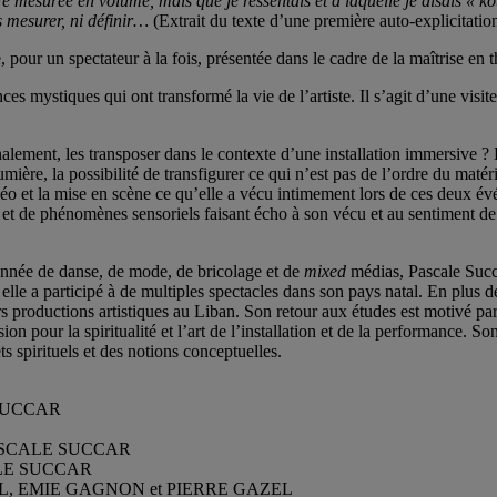
e mesurée en volume, mais que je ressentais et à laquelle je disais « ko
s mesurer, ni définir…
(Extrait du texte d’une première auto-explicitati
, pour un spectateur à la fois, présentée dans le cadre de la maîtrise en 
ces mystiques qui ont transformé la vie de l’artiste. Il s’agit d’une vi
ment, les transposer dans le contexte d’une installation immersive ? L’
lumière, la possibilité de transfigurer ce qui n’est pas de l’ordre du maté
vidéo et la mise en scène ce qu’elle a vécu intimement lors de ces deux 
s et de phénomènes sensoriels faisant écho à son vécu et au sentiment d
onnée de danse, de mode, de bricolage et de
mixed
médias, Pascale Succa
lle a participé à de multiples spectacles dans son pays natal. En plus de
rs productions artistiques au Liban. Son retour aux études est motivé pa
on pour la spiritualité et l’art de l’installation et de la performance. S
s spirituels et des notions conceptuelles.
LE SUCCAR
s : PASCALE SUCCAR
SCALE SUCCAR
AMEL, EMIE GAGNON et PIERRE GAZEL