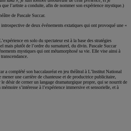
ulli laka », je suis tombée amoureuse de cette présence, et je
on que l’artiste a conduite, afin de nommer son expérience mystique.)
théâtre de Pascale Succar.
site introspective de deux événements extatiques qui ont provoqué une «
expérience en solo du spectateur est à la base des stratégies
riel mais plutôt de l’ordre du surnaturel, du divin. Pascale Succar
événements mystiques qui ont métamorphosé sa vie. Elle vise ainsi à
e transcendance.
r a complété son baccalauréat en jeu théâtral à L’Institut National
 mener une carrière de chanteuse et de productrice publicitaire,
r le désir de cerner un langage dramaturgique propre, qui se nourrit de
on mémoire s’intéresse à l’expérience immersive et sensorielle, et à