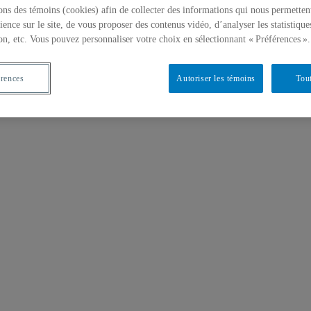
ons des témoins (cookies) afin de collecter des informations qui nous permetten
ience sur le site, de vous proposer des contenus vidéo, d’analyser les statistique
on, etc. Vous pouvez personnaliser votre choix en sélectionnant « Préférences ».
érences
Autoriser les témoins
Tout