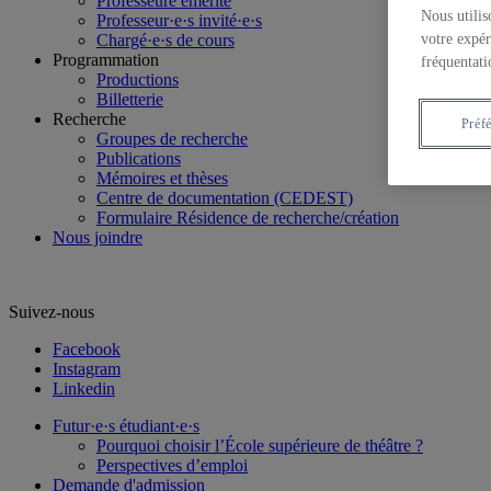
Professeure émérite
Nous utilis
Professeur·e·s invité·e·s
Chargé·e·s de cours
votre expér
Programmation
fréquentati
Productions
Billetterie
Recherche
Préf
Groupes de recherche
Publications
Mémoires et thèses
Centre de documentation (CEDEST)
Formulaire Résidence de recherche/création
Nous joindre
Suivez-nous
Facebook
Instagram
Linkedin
Futur·e·s étudiant·e·s
Pourquoi choisir l’École supérieure de théâtre ?
Perspectives d’emploi
Demande d'admission