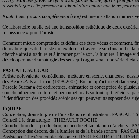
… Il y avait une présence qui n’avait pas de forme, qui ne peut pas êtr
ressentais que cette présence m’aimait d’un amour que je ne peux pa
Koulli Laka
(je suis complètement à toi)
est une installation immersive
Ce laboratoire public est une transposition esthétique de deux expérien
renaissance » pour l’artiste.
Comment mieux comprendre et définir ces états vécus et comment, finale
dramaturgiques de l’artiste qui explore, à travers le son binaural et la 
cherche ainsi à traduire et à incarner par le son, la lumière, l’image 
développer une dramaturgie des sens qui organiserait une série d’état
PASCALE SUCCAR
Artiste polyvalente, comédienne, metteure en scène, chanteuse, passi
des Beaux-Arts au Liban (1998-2002). En tant qu'actrice et danseuse, e
Pascale Succar a été codirectrice, animatrice et conceptrice de plusieu
son cheminement culturel et personnel, mais surtout, qui reflète sa passi
l’identification des procédés scéniques qui peuvent transposer des sujet
ÉQUIPE
Conception, dramaturgie de l’installation et illustration : PASCA
Conseil à la dramaturgie : THIBAULT ROCHE
Coordination de la production, recherche et facilitation d’atelier
Conception des décors, de la lumière et de la bande sonore : PA
Assistance à l’exécution des décors : CHARLES-HUGO DUH