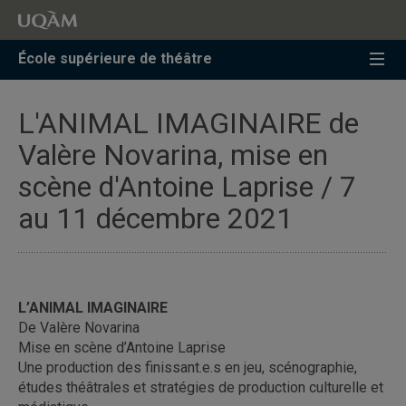
Accéder
Accéder
Accéder
à
au
à
la
menu
la
École supérieure de théâtre
recherche
pricipal
zone
centrale
L'ANIMAL IMAGINAIRE de
Valère Novarina, mise en
scène d'Antoine Laprise / 7
au 11 décembre 2021
L’ANIMAL IMAGINAIRE
De Valère Novarina
Mise en scène d’Antoine Laprise
Une production des finissant.e.s en jeu, scénographie,
études théâtrales et stratégies de production culturelle et