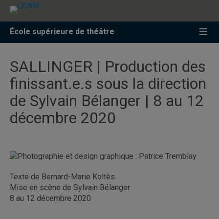
Accéder
Accéder
Accéder
à
au
à
la
menu
la
École supérieure de théâtre
recherche
pricipal
zone
centrale
SALLINGER | Production des
finissant.e.s sous la direction
de Sylvain Bélanger | 8 au 12
décembre 2020
Texte de Bernard-Marie Koltès
Mise en scène de Sylvain Bélanger
8 au 12 décembre 2020