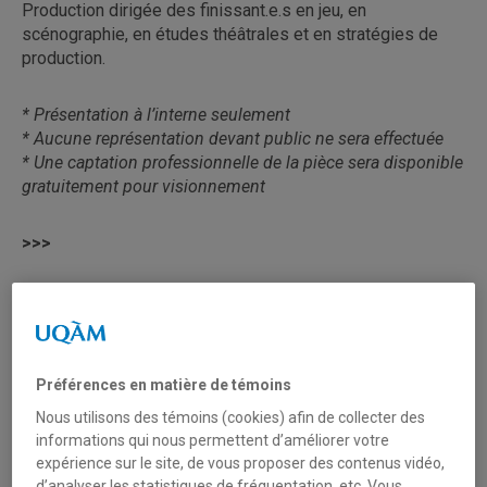
Production dirigée des finissant.e.s en jeu, en
scénographie, en études théâtrales et en stratégies de
production.
* Présentation à l’interne seulement
* Aucune représentation devant public ne sera effectuée
* Une captation professionnelle de la pièce sera disponible
gratuitement pour visionnement
>>>
« Moi-même, de vagues douleurs ne m’avertissent-
elles pas des changements du temps, partout dans
tout le corps? Et ça me rappelle de vieilles petites
colères à moi, si anciennes cependant que,
Préférences en matière de témoins
sans les vagues douleurs, je ne m’en souviendrais
plus. » - Al
Nous utilisons des témoins (cookies) afin de collecter des
informations qui nous permettent d’améliorer votre
expérience sur le site, de vous proposer des contenus vidéo,
Le Rouquin s’est suicidé. Ce geste brutal renverse les
d’analyser les statistiques de fréquentation, etc. Vous