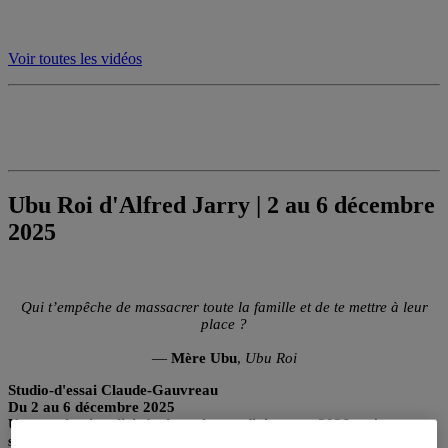
Voir toutes les vidéos
Ubu Roi d'Alfred Jarry | 2 au 6 décembre
2025
Qui t’empêche de massacrer toute la famille et de te mettre à leur
place ?
—
Mère Ubu
,
Ubu Roi
Studio-d'essai Claude-Gauvreau
Du
2 au 6 décembre 2025
Une production dirigée des cohortes finissantes 2026 en jeu, en
scénographie et en études théâtrales.