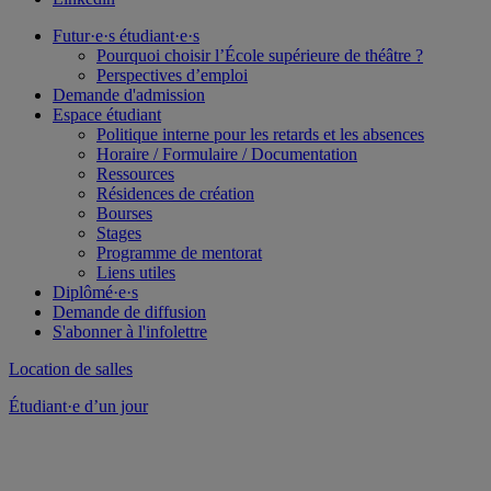
Futur·e·s étudiant·e·s
Pourquoi choisir l’École supérieure de théâtre ?
Perspectives d’emploi
Demande d'admission
Espace étudiant
Politique interne pour les retards et les absences
Horaire / Formulaire / Documentation
Ressources
Résidences de création
Bourses
Stages
Programme de mentorat
Liens utiles
Diplômé·e·s
Demande de diffusion
S'abonner à l'infolettre
Location de salles
Étudiant·e d’un jour