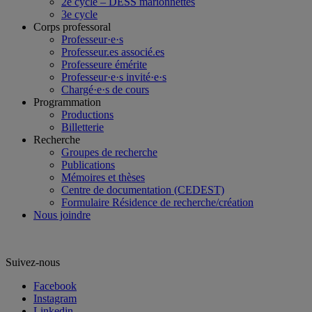
2e cycle – DESS marionnettes
3e cycle
Corps professoral
Professeur·e·s
Professeur.es associé.es
Professeure émérite
Professeur·e·s invité·e·s
Chargé·e·s de cours
Programmation
Productions
Billetterie
Recherche
Groupes de recherche
Publications
Mémoires et thèses
Centre de documentation (CEDEST)
Formulaire Résidence de recherche/création
Nous joindre
Suivez-nous
Facebook
Instagram
Linkedin