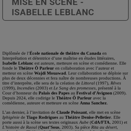
MISE EN SCÈNE -
ISABELLE LEBLANC
Diplômée de l’
École nationale de théâtre du Canada
en
Interprétation et détentrice d’une maîtrise en études littéraires,
Isabelle Leblanc
est auteure, metteure en scène et comédienne. Elle
fonde le
Théâtre Ô Parleur
en collaboration avec l’auteur et
metteur en scène
Wajdi Mouawad
. Leur collaboration se déploie sur
plus de deux décennies et fera naître de nombreuses productions. À
titre d’interprète, elle sera de la création de
Littoral
(1997),
Rêves
(1999),
Incendies
(2003) et
Le Sang des promesses
, présenté à la
Cour d’honneur du
Palais des Papes
au
Festival d’Avignon
(2009).
Depuis 2024, elle codirige le
Théâtre Ô Parleur
avec la
comédienne, auteure et metteure en scène
Anna Sanchez
.
L’an dernier, à l’invitation de
Claude Poissant
, elle met en scène
Iphigénie
de
Tiago Rodrigues
au
Théâtre Denise-Pelletier
. Elle
porte aussi à la scène ses textes originaux
Aube
(
CdA/FTA
, 2001) et
L’histoire de Raoul
(
Quat’Sous
, 2003). Sa pièce
Rita au désert
,