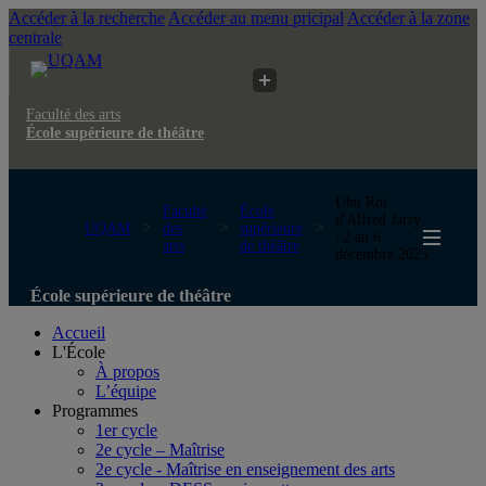
Accéder à la recherche
Accéder au menu pricipal
Accéder à la zone
centrale
Faculté des arts
École supérieure de théâtre
Ubu Roi
Faculté
École
d'Alfred Jarry
UQAM
des
supérieure
| 2 au 6
arts
de théâtre
décembre 2025
École supérieure de théâtre
Accueil
L'École
À propos
L’équipe
Programmes
1er cycle
2e cycle – Maîtrise
2e cycle - Maîtrise en enseignement des arts