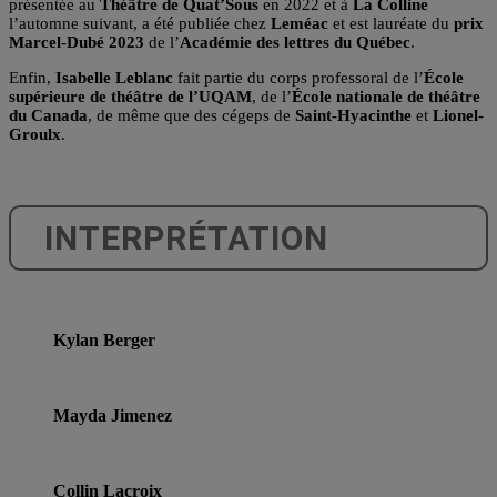
présentée au
Théâtre de Quat’Sous
en 2022 et à
La Colline
l’automne suivant, a été publiée chez
Leméac
et est lauréate du
prix
Marcel-Dubé 2023
de l’
Académie des lettres du Québec
.
Enfin,
Isabelle Leblanc
fait partie du corps professoral de l’
École
supérieure de théâtre de l’UQAM
, de l’
École nationale de théâtre
du Canada
, de même que des cégeps de
Saint-Hyacinthe
et
Lionel-
Groulx
.
INTERPRÉTATION
Kylan Berger
Mayda Jimenez
Collin Lacroix