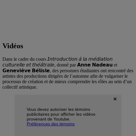
Vidéos
Dans le cadre du cours 𝘐𝘯𝘵𝘳𝘰𝘥𝘶𝘤𝘵𝘪𝘰𝘯 𝘢̀ 𝘭𝘢 𝘮𝘦́𝘥𝘪𝘢𝘵𝘪𝘰𝘯
𝘤𝘶𝘭𝘵𝘶𝘳𝘦𝘭𝘭𝘦 𝘦𝘵 𝘵𝘩𝘦́𝘢̂𝘵𝘳𝘢𝘭𝘦, donné par 𝗔𝗻𝗻𝗲 𝗡𝗮𝗱𝗲𝗮𝘂 et
𝗚𝗲𝗻𝗲𝘃𝗶𝗲̀𝘃𝗲 𝗕𝗲́𝗹𝗶𝘀𝗹𝗲, des personnes étudiantes ont rencontré des
artistes des productions dirigées de l’automne afin de vulgariser le
processus de création et de mieux comprendre les rôles au sein d’un
collectif artistique.
Vous devez autoriser les témoins
publicitaires pour afficher les vidéos
provenant de Youtube.
Préférences des témoins