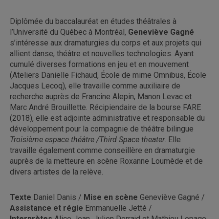
Diplômée du baccalauréat en études théâtrales à
l’Université du Québec à Montréal,
Geneviève Gagné
s’intéresse aux dramaturgies du corps et aux projets qui
allient danse, théâtre et nouvelles technologies. Ayant
cumulé diverses formations en jeu et en mouvement
(Ateliers Danielle Fichaud, École de mime Omnibus, École
Jacques Lecoq), elle travaille comme auxiliaire de
recherche auprès de Francine Alepin, Manon Levac et
Marc André Brouillette. Récipiendaire de la bourse FARE
(2018), elle est adjointe administrative et responsable du
développement pour la compagnie de théâtre bilingue
Troisième espace théâtre /Third Space theater
. Elle
travaille également comme conseillère en dramaturgie
auprès de la metteure en scène Roxanne Loumède et de
divers artistes de la relève.
Texte
Daniel Danis /
Mise en scène
Geneviève Gagné /
Assistance et régie
Emmanuelle Jetté /
Interprètes
Alice Jean, Julien Derrajd et Mathieu Lepage