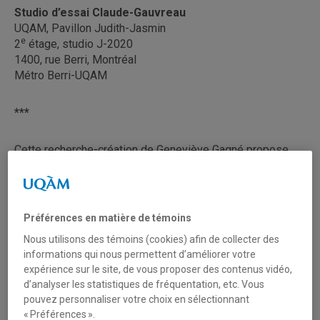
Studio d’essai Claude-Gauvreau
UQAM, Pavillon Judith-Jasmin
e
2
étage, studio J-2020
1400, rue Berri, Montréal
Métro Berri-UQAM
***
Cette recherche-création de Geneviève Gagné propose
d’interroger la dimension corporelle du poème dramatique
Je Ne
de Daniel Danis.
La plume danissienne s’adresse au corps. Viscérale, son
Préférences en matière de témoins
écriture interpelle tous nos sens. Elle convoque des
Nous utilisons des témoins (cookies) afin de collecter des
sons, des odeurs,
informations qui nous permettent d’améliorer votre
expérience sur le site, de vous proposer des contenus vidéo,
d’analyser les statistiques de fréquentation, etc. Vous
des ressentis. De là est née l’intuition de penser la scène
pouvez personnaliser votre choix en sélectionnant
comme un espace de sensations et d’évocations imagées
« Préférences ».
perpétuelles.
Entrelacement
est le fruit de l’exploration de