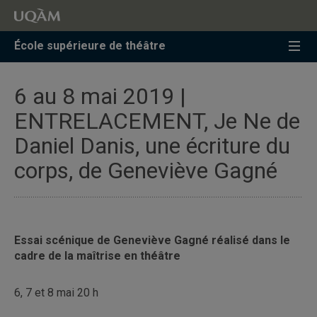
Accéder
Accéder
Accéder
à
au
à
la
menu
la
École supérieure de théâtre
recherche
pricipal
zone
centrale
6 au 8 mai 2019 |
ENTRELACEMENT, Je Ne de
Daniel Danis, une écriture du
corps, de Geneviève Gagné
Essai scénique de Geneviève Gagné réalisé
dans le
cadre de la maîtrise en théâtre
6, 7 et 8 mai 20 h