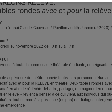
ARLONS RELÈVE.
ables rondes
avec
et
pour
la relève
?
dio-d’essai Claude-Gauvreau / Pavillon Judith-Jasmin (J-2020)
and ?
credi 16 novembre 2022 de 13 h 15 à 17 h
ATUIT
nvenue à toute la communauté théâtrale étudiante, enseignante e
cole supérieure de théâtre convie toutes les personnes étudian
lectif avec et pour la RELÈVE en théâtre. Deux tables rondes avec 
anisées afin de réfléchir, débattre, partager, et imaginer les es
arler relève » revient à penser à ce qui vient, aux individus qui 
tituées, tout comme à la présence (ou pas) de dialogue intergénérat
ine émergence.