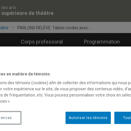
 des arts
 supérieure de théâtre
éâtre
PARLONS RELÈVE. Tables rondes avec ...
Corps professoral
Programmation
ces en matière de témoins
ARLONS RELÈVE. Tables rond
sons des témoins (cookies) afin de collecter des informations qui nous 
r votre expérience sur le site, de vous proposer des contenus vidéo, d’a
elève théâtrale
es de fréquentation, etc. Vous pouvez personnaliser votre choix en séle
ces ».
érences
Autoriser les témoins
Tout