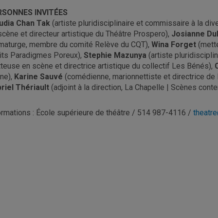
RSONNES INVITÉES
udia Chan Tak
(artiste pluridisciplinaire et commissaire à la d
scène et directeur artistique du Théâtre Prospero),
Josianne Du
maturge, membre du comité Relève du CQT),
Wina Forget
(mette
its Paradigmes Poreux),
Stephie Mazunya
(artiste pluridisciplin
teuse en scène et directrice artistique du collectif Les Bénés),
ne),
Karine Sauvé
(comédienne, marionnettiste et directrice de
riel Thériault
(adjoint à la direction, La Chapelle | Scènes cont
ormations : École supérieure de théâtre / 514 987-4116 /
theatr