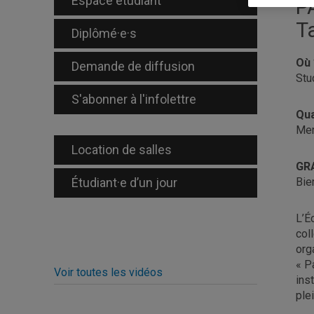
Espace étudiant
P
T
Diplômé·e·s
Où 
Demande de diffusion
Stu
S'abonner à l'infolettre
Qu
Mer
Location de salles
GR
Étudiant·e d’un jour
Bie
L’É
col
org
« P
Voir toutes les vidéos
ins
ple