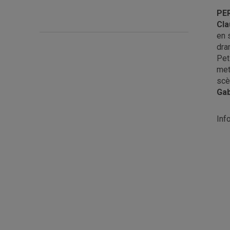
PE
Cla
en 
dra
Pet
met
scè
Gab
Inf