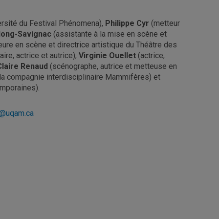
iversité du Festival Phénomena),
Philippe Cyr
(metteur
long-Savignac
(assistante à la mise en scène et
ure en scène et directrice artistique du Théâtre des
aire, actrice et autrice),
Virginie Ouellet
(actrice,
Claire Renaud
(scénographe, autrice et metteuse en
 la compagnie interdisciplinaire Mammifères) et
emporaines).
e@uqam.ca