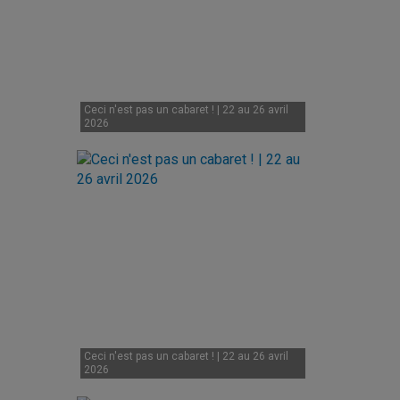
Ceci n'est pas un cabaret ! | 22 au 26 avril
2026
Ceci n'est pas un cabaret ! | 22 au 26 avril
2026