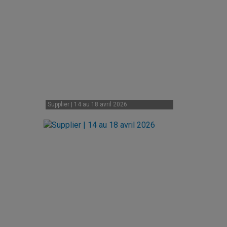
Supplier | 14 au 18 avril 2026