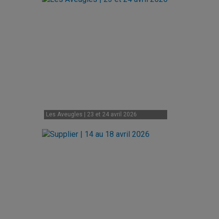
Les Aveugles | 23 et 24 avril 2026