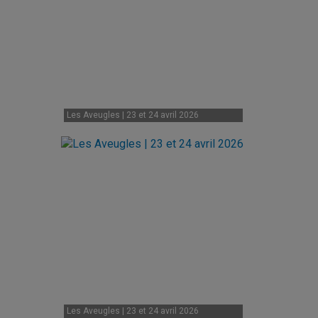
Les Aveugles | 23 et 24 avril 2026
Les Aveugles | 23 et 24 avril 2026