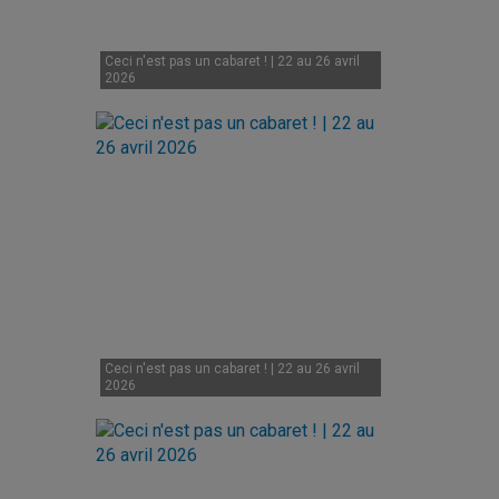
Ceci n'est pas un cabaret ! | 22 au 26 avril
2026
Ceci n'est pas un cabaret ! | 22 au 26 avril
2026