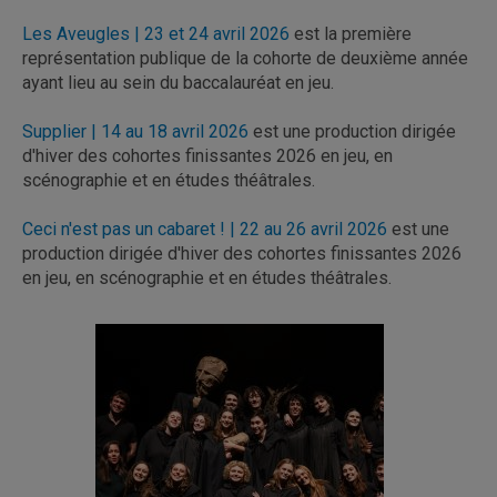
Les Aveugles | 23 et 24 avril 2026
est la première
représentation publique de la cohorte de deuxième année
ayant lieu au sein du baccalauréat en jeu.
Supplier | 14 au 18 avril 2026
est une production dirigée
d'hiver des cohortes finissantes 2026 en jeu, en
scénographie et en études théâtrales.
Ceci n'est pas un cabaret ! | 22 au 26 avril 2026
est une
production dirigée d'hiver des cohortes finissantes 2026
en jeu, en scénographie et en études théâtrales.