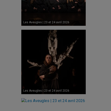
Les Aveugles | 23 et 24 avril 2026
Les Aveugles | 23 et 24 avril 2026