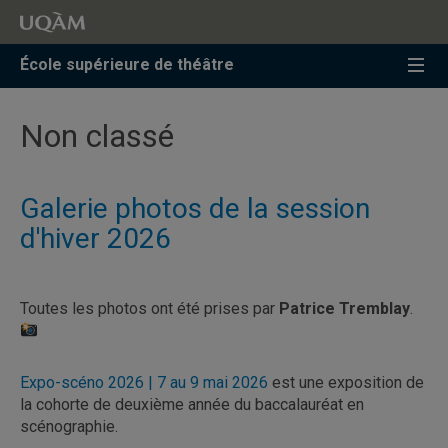
Accéder
Accéder
Accéder
à
au
à
la
menu
la
École supérieure de théâtre
recherche
pricipal
zone
centrale
Non classé
Galerie photos de la session
d'hiver 2026
Toutes les photos ont été prises par
Patrice Tremblay
.
Expo-scéno 2026 | 7 au 9 mai 2026
est une exposition de
la cohorte de deuxième année du baccalauréat en
scénographie.