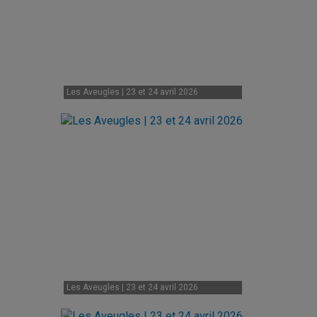
Les Aveugles | 23 et 24 avril 2026
Les Aveugles | 23 et 24 avril 2026